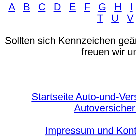
A
B
C
D
E
F
G
H
I
T
U
V
Sollten sich Kennzeichen geä
freuen wir u
Startseite Auto-und-Ver
Autoversiche
Impressum und Kont