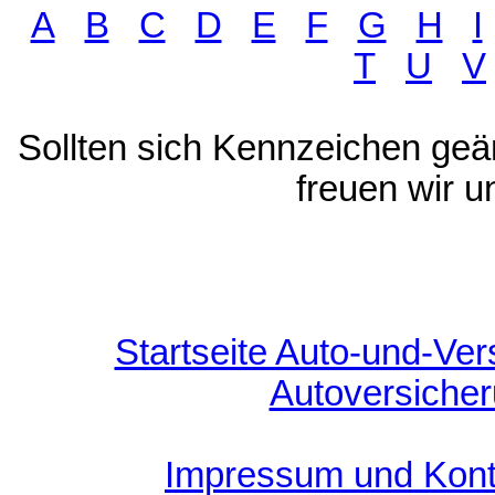
A
B
C
D
E
F
G
H
I
T
U
V
Sollten sich Kennzeichen geä
freuen wir u
Startseite Auto-und-Ver
Autoversiche
Impressum und Kont