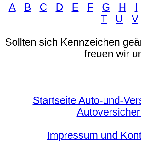
A
B
C
D
E
F
G
H
I
T
U
V
Sollten sich Kennzeichen geä
freuen wir u
Startseite Auto-und-Ver
Autoversiche
Impressum und Kont